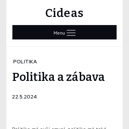
Skip
Cideas
to
content
Menu
Home
POLITIKA
Politika
Politika a zábava
Politika
a
zábava
22.5.2024