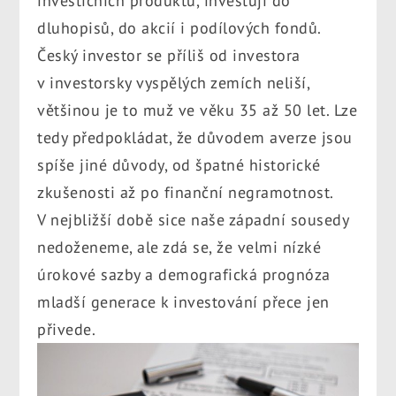
investičních produktů, investují do
dluhopisů, do akcií i podílových fondů.
Český investor se příliš od investora
v investorsky vyspělých zemích neliší,
většinou je to muž ve věku 35 až 50 let. Lze
tedy předpokládat, že důvodem averze jsou
spíše jiné důvody, od špatné historické
zkušenosti až po finanční negramotnost.
V nejbližší době sice naše západní sousedy
nedoženeme, ale zdá se, že velmi nízké
úrokové sazby a demografická prognóza
mladší generace k investování přece jen
přivede.