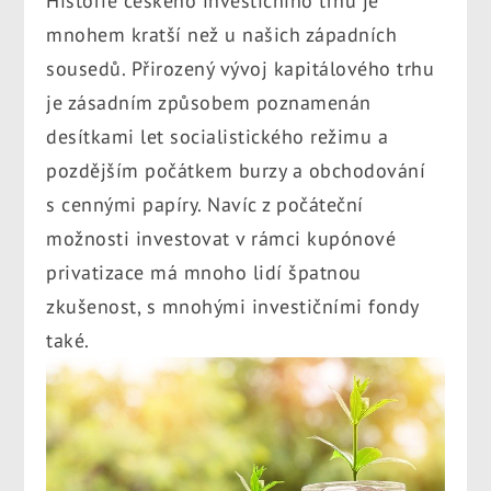
Historie českého investičního trhu je
mnohem kratší než u našich západních
sousedů. Přirozený vývoj kapitálového trhu
je zásadním způsobem poznamenán
desítkami let socialistického režimu a
pozdějším počátkem burzy a obchodování
s cennými papíry. Navíc z počáteční
možnosti investovat v rámci kupónové
privatizace má mnoho lidí špatnou
zkušenost, s mnohými investičními fondy
také.