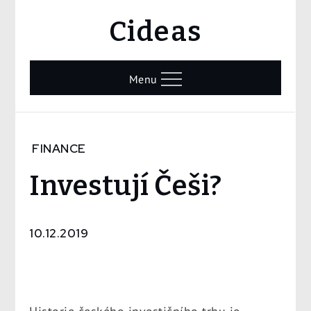
Skip
Cideas
to
content
Menu
Home
FINANCE
Finance
Investují Češi?
Investují
Češi?
10.12.2019