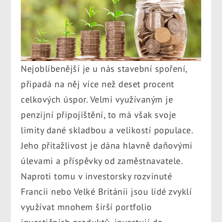
Nejoblíbenější je u nás stavební spoření,
připadá na něj více než deset procent
celkových úspor. Velmi využívaným je
penzijní připojištění, to má však svoje
limity dané skladbou a velikostí populace.
Jeho přitažlivost je dána hlavně daňovými
úlevami a příspěvky od zaměstnavatele.
Naproti tomu v investorsky rozvinuté
Francii nebo Velké Británii jsou lidé zvyklí
využívat mnohem širší portfolio