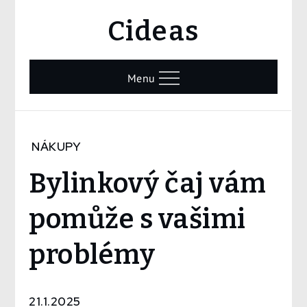
Skip
Cideas
to
content
Menu
Home
NÁKUPY
Nákupy
Bylinkový čaj vám
Bylinkový
čaj vám
pomůže s vašimi
pomůže
s vašimi
problémy
problémy
21.1.2025