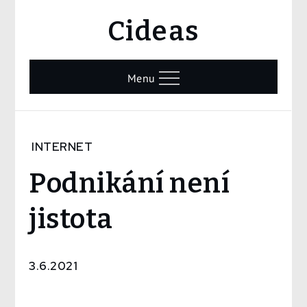
Skip
Cideas
to
content
Menu
Home
INTERNET
Internet
Podnikání není
Podnikání
není
jistota
jistota
3.6.2021