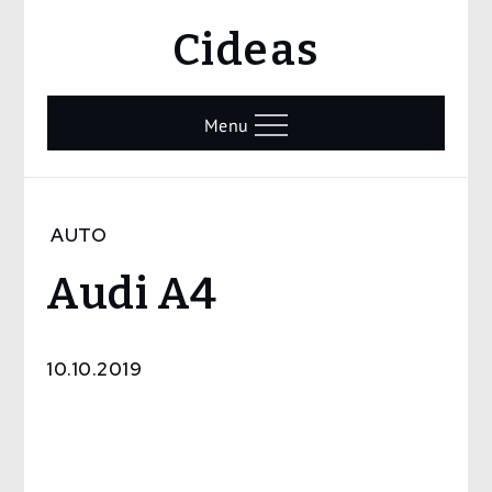
Skip
Cideas
to
content
Menu
Home
AUTO
Auto
Audi A4
Audi
A4
10.10.2019